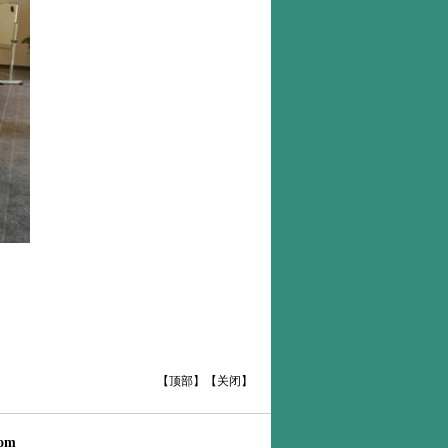
【
顶部
】【
关闭
】
om