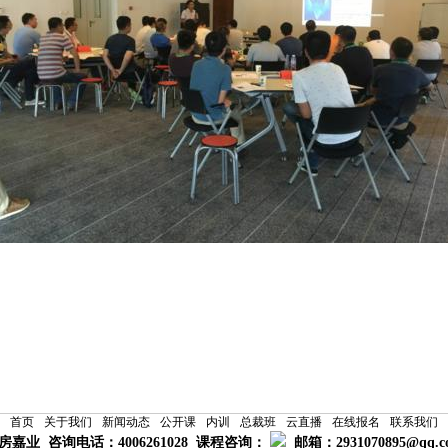
首页
关于我们
新闻动态
公开课
内训
总裁班
云直播
在线报名
联系我们
房嘉业 咨询电话：4006261028 课程咨询：
邮箱：2931070895@qq.c