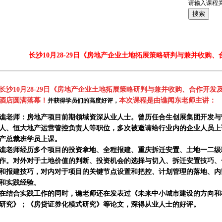
请输入课程
当前位置：
>
首页
新闻动态
长沙10月28-29日《房地产企业土地拓展策略研判与兼并收购
长沙10月28-29日《房地产企业土地拓展策略研判与兼并收购、合作开发
酒店
圆满落幕！
本次课程是由谯闻东老师主讲：
并获得学员们的高度好评，
谯老师：
房地产项目前期领域资深从业人士。曾历任合生创展集团开发与
人、恒大地产运营管控负责人等职位，多次被邀请给行业内的企业人员上
产总裁班学员上课。
谯老师经历多个项目的投资拿地、全程报建、重庆拆迁安置、土地一二级
作。对外对于土地价值的判断、投资机会的选择与切入、拆迁安置技巧、
和报建技巧，对内对于项目的关键节点设置和把控、计划管理的落地、内
和实践经验。
在结合实践工作的同时，谯老师还在发表过《未来中小城市建设的方向和
研究》；《房贷证券化模式研究》等论文，深得从业人士的好评。