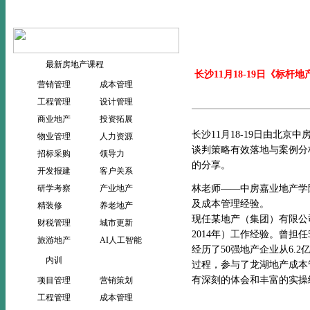
当前位置：
>
首页
新闻动态
最新房地产课程
长沙11月18-19日《
营销管理
成本管理
工程管理
设计管理
商业地产
投资拓展
长沙11月18-19日由北京
物业管理
人力资源
谈判策略有效落地与案例分
招标采购
领导力
的分享。
开发报建
客户关系
研学考察
产业地产
林老师——中房嘉业地产学院
及成本管理经验。
精装修
养老地产
现任某地产（集团）有限公司
财税管理
城市更新
2014年）工作经验。曾担
旅游地产
AI人工智能
经历了50强地产企业从6.
内训
过程，参与了龙湖地产成本
有深刻的体会和丰富的实操
项目管理
营销策划
工程管理
成本管理