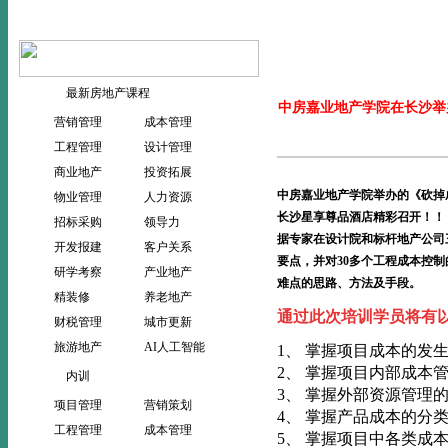
当前位置：
>
首页
新闻动态
最新房地产课程
中房嘉业地产学院在长沙举
营销管理
成本管理
工程管理
设计管理
商业地产
投资拓展
中房嘉业地产学院
举办的《砍掉
物业管理
人力资源
长沙星享尊品酒店
精彩召开
！！
招标采购
领导力
据专家在设计院和标杆地产公司
开发报建
客户关系
要点，并对30多个工程成本控
研学考察
产业地产
难点的思路、方法及手段。
精装修
养老地产
通过此次培训学员将有
财税管理
城市更新
旅游地产
AI人工智能
1、 掌握项目成本的发
2、 掌握项目内部成本
内训
3、 掌握外部资源管理
项目管理
营销策划
4、 掌握产品成本的分
工程管理
成本管理
5、 掌握项目中各类成