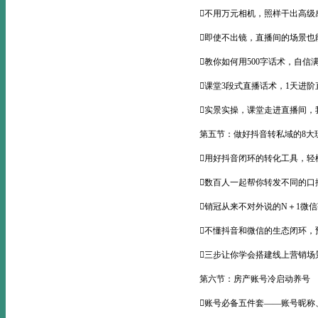
不用万元相机，照样干出高级
即使不出镜，直播间的场景也能
教你如何用500字话术，自信
课堂3段式直播话术，1天进阶
实景实操，课堂走进直播间，
第五节：做好抖音转私域的8大
用好抖音闭环的转化工具，轻松
数百人一起帮你转发不同的口
销冠从来不对外说的N＋1微
不懂抖音和微信的生态闭环，
三步让你学会搭建线上营销场
第六节：房产账号冷启动养号
账号必备五件套——账号昵称