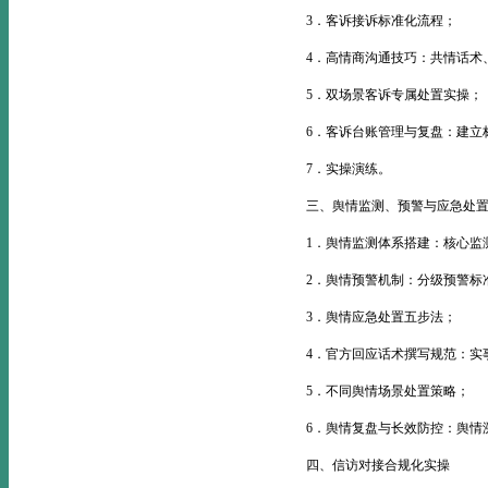
3．客诉接诉标准化流程；
4．高情商沟通技巧：共情话术
5．双场景客诉专属处置实操；
6．客诉台账管理与复盘：建立
7．实操演练。
三、舆情监测、预警与应急处
1．舆情监测体系搭建：核心监
2．舆情预警机制：分级预警标
3．舆情应急处置五步法；
4．官方回应话术撰写规范：实
5．不同舆情场景处置策略；
6．舆情复盘与长效防控：舆情
四、信访对接合规化实操