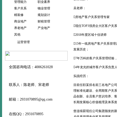
管理能力
职业素养
吴老师：
客户关系
物业管理
精装修
规划设计
房地产客户关系管理专家
商业地产
财税管理
现任TOP3强房企大区客户关
养老地产
产业地产
其他
2018年度区域十佳讲师
运营管理
15年一线房地产客户关系管
发展历史；
7年万科的客户关系管理经验
全国咨询电话：4006261028
4年龙光的城市客户关系负责
实战经历：
联系人：陈老师、宋老师
目前任职某排名前三名地产公
理标准化建设、全周期客户关
品创新、全员客户意识培养、
邮箱：2931070895@qq.com
长期发展核心价值梳理及体系
曾连续获现任公司集团颁发的
在线QQ：2931070895
户关系管理专业奖及管理奖。