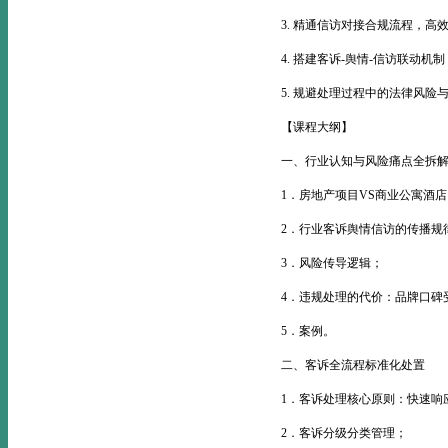
3. 精通信访对接合规流程，高
4. 搭建客诉-舆情-信访联动
5. 规避处理过程中的法律风险
【课程大纲】
一、行业认知与风险痛点全拆
1．房地产项目VS商业公寓酒
2．行业客诉舆情信访的传播规
3．风险传导逻辑；
4．违规处理的代价：品牌口碑
5．案例。
二、客诉全流程标准化处置
1．客诉处理核心原则：快速响
2．客诉分级分类管理；