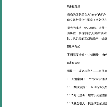
课程背景
当您的团队还在为“抢单”内耗
建立起行业信任壁垒；当您还在
贝壳的成功，绝非偶然。这是
展历程，从链家的“真房源”孤
队，从贝壳的实战经验中，提
教学形式
案例深度拆解 · · 小组研讨 · 角
课程大纲
模块一：破冰与导入——为什
1.1 开篇案例：一个“反常识”
1.1.1 数据震撼：一组让行业
1.1.2 对比思考：您与贝壳的
1.1.3 悬念引入：贝壳成功的