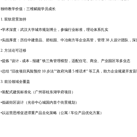
独特教学价值：三维赋能学员成长
1. 双轨背景加持
•学术深度：武汉大学城市规划博士，参编行业标准，理论体系扎实
•实战厚度：历任中建壹品、碧桂园、中冶南方等企业高管，管理 38 人设计团队，深度参与
2. 方法论可迁移
•提炼 “设计 - 成本 - 报建” 铁三角管理模型，适配住宅、商业、产业园区等多业态
•总结 “旧改项目风险预控 10 步法”“政府沟通 5 维话术” 等工具，助力企业规避开发盲
3. 前沿领域全覆盖
•装配式建筑标准化（广州容桂东湖学府项目）
•低碳街区设计（光谷中心城国内首个街景规划）
•以运营思维促进滞重产品去化策略（公寓 / 车位产品优化方案）