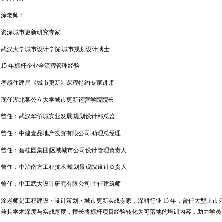
涂老师：
资深城市更新研究专家
武汉大学城市设计学院 城市规划设计博士
15 年标杆企业全流程管理经验
孝感住建局《城市更新》课程特约专家讲师
现任湖北某公立大学城市更新运营学院院长
曾任：武汉华侨城实业发展|规划设计部总监
曾任：中建壹品地产投资有限公司|助理总经理
曾任：碧桂园集团|区域城市公司设计管理负责人
曾任：中冶南方工程技术|规划景观院设计负责人
曾任：中工武大设计研究有限公司|主任建筑师
涂老师是工程建设・设计策划・城市更新实战专家，深耕行业 15 年，曾任大型上市
兼具学术深度与实战厚度，擅长将标杆项目经验转化为可落地的培训内容，助力学员