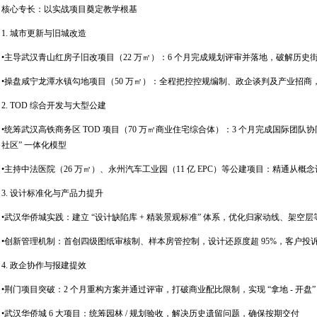
核心专长：以实战项目奠定教学根基
1. 城市更新与旧城改造
•主导武汉青山红房子旧改项目（22 万㎡）：6 个月完成规划评审并落地，破解历史
•操盘咸宁龙潭水镇勾地项目（50 万㎡）：全程把控控规编制、政企谈判及产业招商
2. TOD 综合开发与大型公建
•统筹武汉高铁商务区 TOD 项目（70 万㎡商业住宅综合体）：3 个月完成国际团队协同
社区” 一体化模型
•主持中法医院（26 万㎡）、永州汽车工业园（11 亿 EPC）等公建项目：精通从
3. 设计标准化与产品力提升
•武汉华侨城实践：建立 “设计缺陷库 + 精装景观标准” 体系，优化归家动线、架空层等
•创新管理机制：首创四级图纸审核制、样本房管控制，设计还原度超 95%，客户投诉率
4. 政企协作与报建提效
•荆门项目突破：2 个月重构方案并通过评审，打破商业配比限制，实现 “拿地 - 开盘”
•武汉华侨城 6 大项目：统筹园林 / 规划验收，解决历史遗留问题，确保按期交付