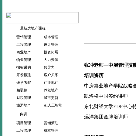
当前位置：
>
首页
师资团队
最新房地产课程
营销管理
成本管理
工程管理
设计管理
商业地产
投资拓展
物业管理
人力资源
张冲老师—
中层管理技
招标采购
领导力
开发报建
客户关系
培训资历
研学考察
产业地产
中房嘉业地产学院战略
精装修
养老地产
凯洛格中国签约讲师
财税管理
城市更新
旅游地产
AI人工智能
东北财经大学
EDP
中心
内训
远洋集团金牌培训师
项目管理
营销策划
工程管理
成本管理