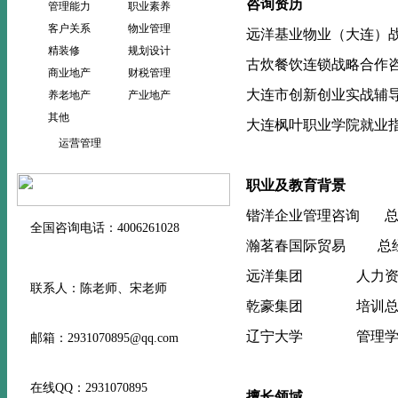
咨询资历
管理能力
职业素养
客户关系
物业管理
远洋基业物业（大连）
精装修
规划设计
古炊餐饮连锁战略合作
商业地产
财税管理
大连市创新创业实战辅
养老地产
产业地产
其他
大连枫叶职业学院就业
运营管理
职业及教育背景
锴洋企业管理咨询
全国咨询电话：4006261028
瀚茗春国际贸易
总
远洋集团
人力
联系人：陈老师、宋老师
乾豪集团
培训
辽宁大学
管理
邮箱：2931070895@qq.com
在线QQ：2931070895
擅长领域