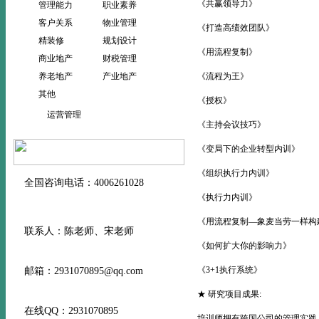
《共赢领导力》
管理能力
职业素养
客户关系
物业管理
《打造高绩效团队》
精装修
规划设计
《用流程复制》
商业地产
财税管理
养老地产
产业地产
《流程为王》
其他
《授权》
运营管理
《主持会议技巧》
《变局下的企业转型内训》
《组织执行力内训》
全国咨询电话：4006261028
《执行力内训》
《用流程复制—象麦当劳一样
联系人：陈老师、宋老师
《如何扩大你的影响力》
《3+1执行系统》
邮箱：2931070895@qq.com
★ 研究项目成果:
在线QQ：2931070895
培训师拥有跨国公司的管理实践