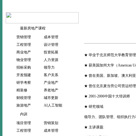
当前位置：
>
首页
师资团队
最新房地产课程
营销管理
成本管理
工程管理
设计管理
商业地产
投资拓展
★ 毕业于北京师范大学教育管
物业管理
人力资源
★ 获美国加州大学（American Un
招标采购
领导力
开发报建
客户关系
★ 曾在美国、新加坡、澳大利
研学考察
产业地产
★ 曾任北京麦当劳公司营运经
精装修
养老地产
★ 2001-2006中国十大培训师
财税管理
城市更新
旅游地产
AI人工智能
★ 研究领域:
内训
领导力、团队管理、组织执行力
项目管理
营销策划
★ 主讲课题:
工程管理
成本管理